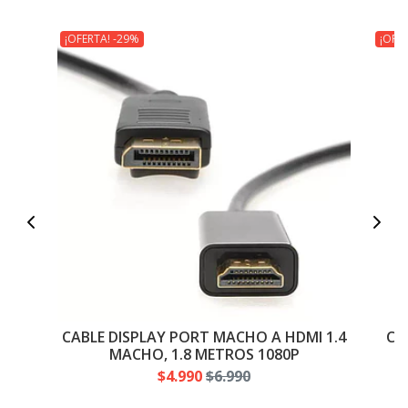
¡OFERTA! -29%
¡OFE
CABLE DISPLAY PORT MACHO A HDMI 1.4
CA
MACHO, 1.8 METROS 1080P
$4.990
$6.990