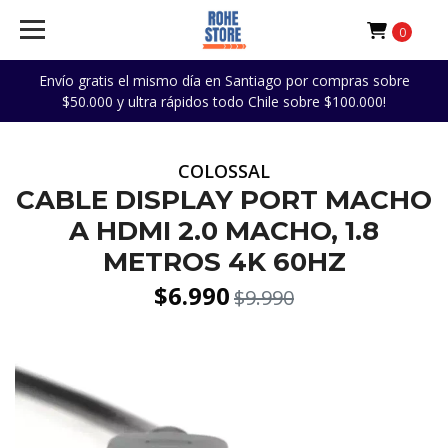
0
Envío gratis el mismo día en Santiago por compras sobre
$50.000 y ultra rápidos todo Chile sobre $100.000!
COLOSSAL
CABLE DISPLAY PORT MACHO
A HDMI 2.0 MACHO, 1.8
METROS 4K 60HZ
$6.990
$9.990