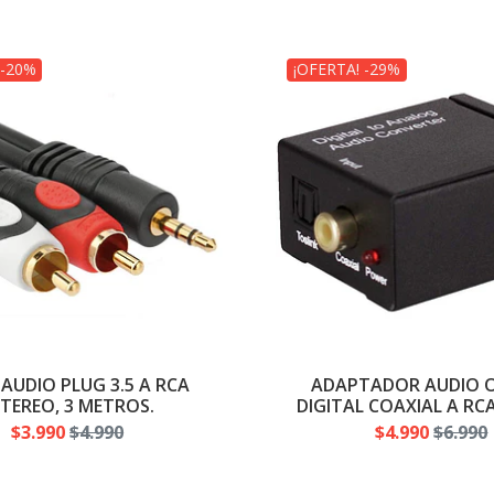
 -20%
¡OFERTA! -29%
 AUDIO PLUG 3.5 A RCA
ADAPTADOR AUDIO 
STEREO, 3 METROS.
DIGITAL COAXIAL A RC
$3.990
$4.990
$4.990
$6.990