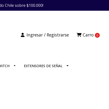
do Chile sobre $100.000!
Ingresar / Registrarse
Carro
0
SWITCH
EXTENSORES DE SEÑAL