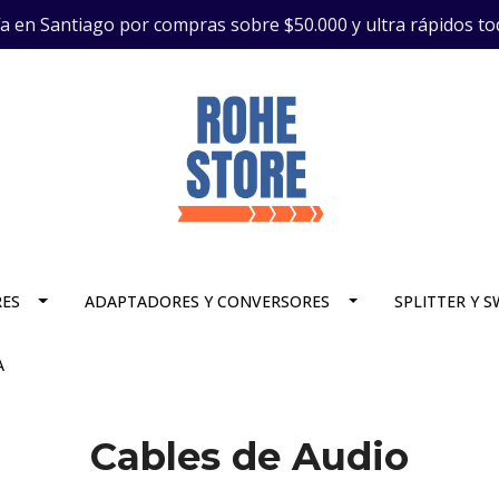
ía en Santiago por compras sobre $50.000 y ultra rápidos to
RES
ADAPTADORES Y CONVERSORES
SPLITTER Y 
A
Cables de Audio