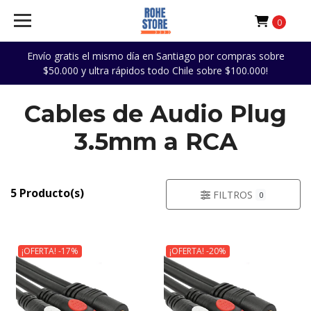
0
Envío gratis el mismo día en Santiago por compras sobre
$50.000 y ultra rápidos todo Chile sobre $100.000!
Cables de Audio Plug
3.5mm a RCA
5 Producto(s)
FILTROS
0
¡OFERTA! -17%
¡OFERTA! -20%