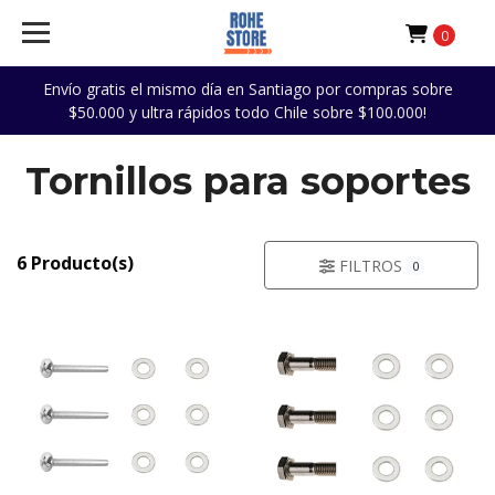
0
Envío gratis el mismo día en Santiago por compras sobre
$50.000 y ultra rápidos todo Chile sobre $100.000!
Tornillos para soportes
6 Producto(s)
FILTROS
0