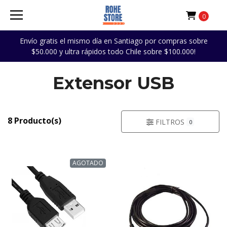
0
Envío gratis el mismo día en Santiago por compras sobre
$50.000 y ultra rápidos todo Chile sobre $100.000!
Extensor USB
8 Producto(s)
FILTROS
0
AGOTADO