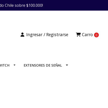
do Chile sobre $100.000!
Ingresar / Registrarse
Carro
0
SWITCH
EXTENSORES DE SEÑAL