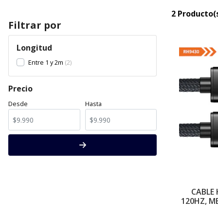
2 Producto(
Filtrar por
Longitud
Entre 1 y 2m
2
Precio
Desde
Hasta
CABLE 
120HZ, M