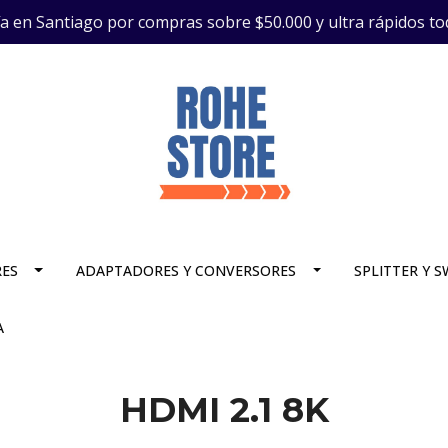
ía en Santiago por compras sobre $50.000 y ultra rápidos to
RES
ADAPTADORES Y CONVERSORES
SPLITTER Y 
A
HDMI 2.1 8K