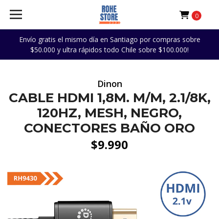
0
Envío gratis el mismo día en Santiago por compras sobre
$50.000 y ultra rápidos todo Chile sobre $100.000!
Dinon
CABLE HDMI 1,8M. M/M, 2.1/8K,
120HZ, MESH, NEGRO,
CONECTORES BAÑO ORO
$9.990