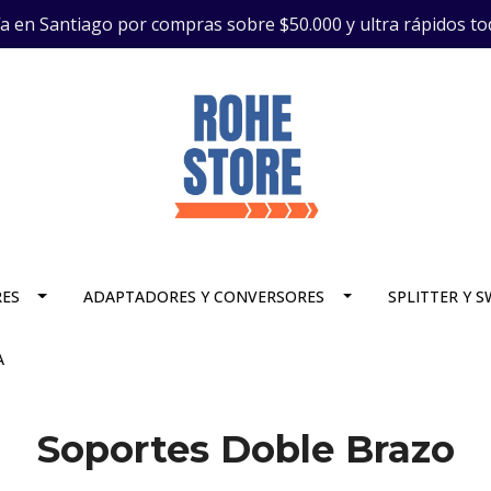
ía en Santiago por compras sobre $50.000 y ultra rápidos to
RES
ADAPTADORES Y CONVERSORES
SPLITTER Y 
A
Soportes Doble Brazo