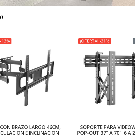
s)
 -13%
¡OFERTA! -31%
CON BRAZO LARGO 46CM,
SOPORTE PARA VIDEO
CULACION E INCLINACION
POP-OUT 37" A 70", 6 A 