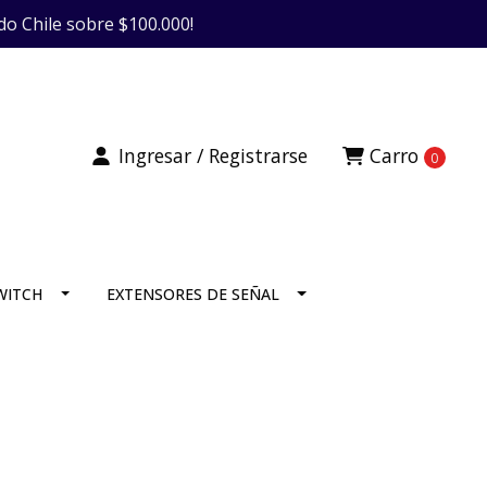
do Chile sobre $100.000!
Ingresar / Registrarse
Carro
0
SWITCH
EXTENSORES DE SEÑAL