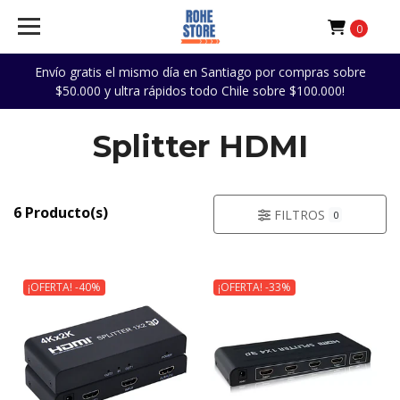
0
Envío gratis el mismo día en Santiago por compras sobre
$50.000 y ultra rápidos todo Chile sobre $100.000!
Splitter HDMI
6 Producto(s)
FILTROS
0
¡OFERTA! -40%
¡OFERTA! -33%