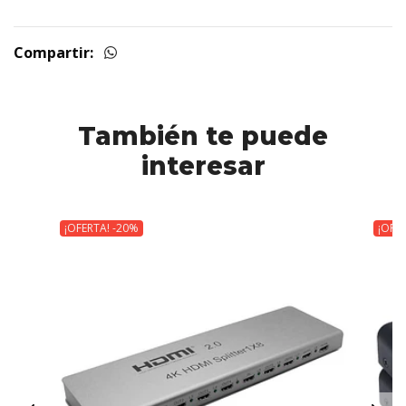
Compartir:
También te puede
interesar
¡OFERTA! -20%
¡OFE