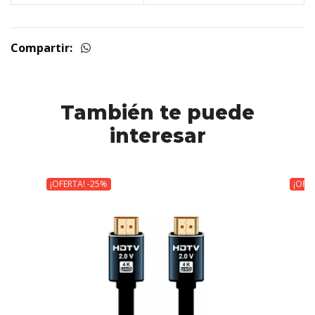
Compartir:
También te puede
interesar
¡OFERTA! -25%
¡OFE