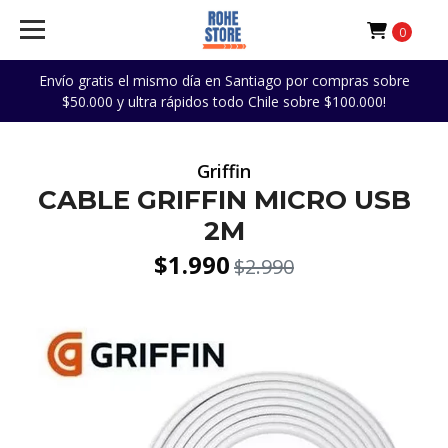
0
Envío gratis el mismo día en Santiago por compras sobre
$50.000 y ultra rápidos todo Chile sobre $100.000!
Griffin
CABLE GRIFFIN MICRO USB
2M
$1.990
$2.990