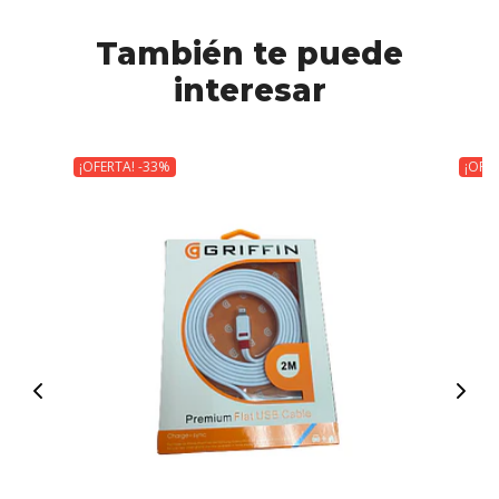
También te puede
interesar
¡OFERTA! -33%
¡OFE