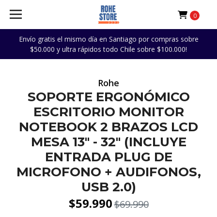
0
Envío gratis el mismo día en Santiago por compras sobre
$50.000 y ultra rápidos todo Chile sobre $100.000!
Rohe
SOPORTE ERGONÓMICO
ESCRITORIO MONITOR
NOTEBOOK 2 BRAZOS LCD
MESA 13" - 32" (INCLUYE
ENTRADA PLUG DE
MICROFONO + AUDIFONOS,
USB 2.0)
$59.990
$69.990