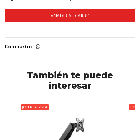
Compartir:
También te puede
interesar
¡OFERTA! -14%
¡OFE