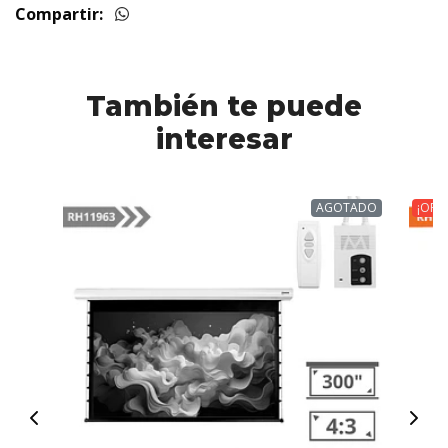
Compartir:
También te puede
interesar
AGOTADO
¡OFE