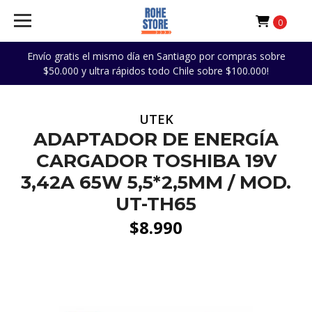
0
Envío gratis el mismo día en Santiago por compras sobre
$50.000 y ultra rápidos todo Chile sobre $100.000!
UTEK
ADAPTADOR DE ENERGÍA
CARGADOR TOSHIBA 19V
3,42A 65W 5,5*2,5MM / MOD.
UT-TH65
$8.990