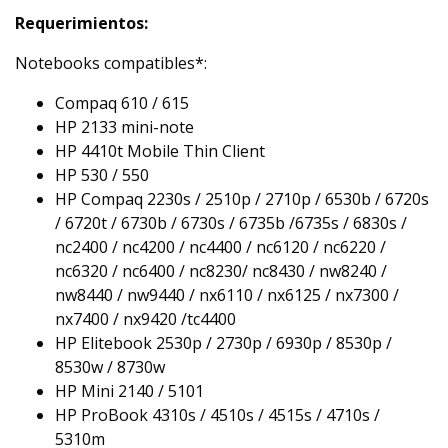
Requerimientos:
Notebooks compatibles*:
Compaq 610 / 615
HP 2133 mini-note
HP 4410t Mobile Thin Client
HP 530 / 550
HP Compaq 2230s / 2510p / 2710p / 6530b / 6720s
/ 6720t / 6730b / 6730s / 6735b /6735s / 6830s /
nc2400 / nc4200 / nc4400 / nc6120 / nc6220 /
nc6320 / nc6400 / nc8230/ nc8430 / nw8240 /
nw8440 / nw9440 / nx6110 / nx6125 / nx7300 /
nx7400 / nx9420 /tc4400
HP Elitebook 2530p / 2730p / 6930p / 8530p /
8530w / 8730w
HP Mini 2140 / 5101
HP ProBook 4310s / 4510s / 4515s / 4710s /
5310m