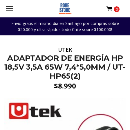
0
Envío gratis el mismo día en Santiago por compras sobre
$50.000 y ultra rápidos todo Chile sobre $100.000!
UTEK
ADAPTADOR DE ENERGÍA HP
18,5V 3,5A 65W 7,4*5,0MM / UT-
HP65(2)
$8.990