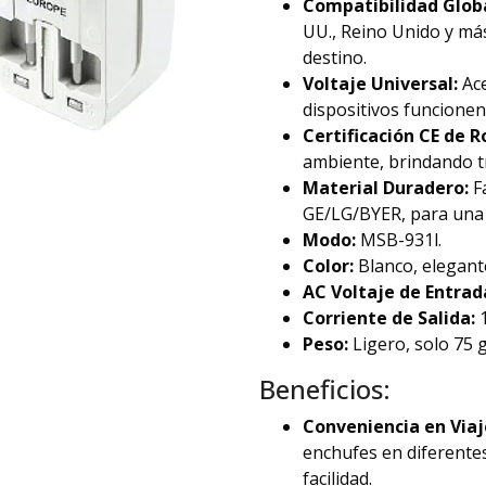
Compatibilidad Globa
UU., Reino Unido y má
destino.
Voltaje Universal:
Ace
dispositivos funcione
Certificación CE de R
ambiente, brindando t
Material Duradero:
Fa
GE/LG/BYER, para una m
Modo:
MSB-931l.
Color:
Blanco, elegante
AC Voltaje de Entrad
Corriente de Salida:
1
Peso:
Ligero, solo 75 g
Beneficios:
Conveniencia en Viaj
enchufes en diferentes
facilidad.