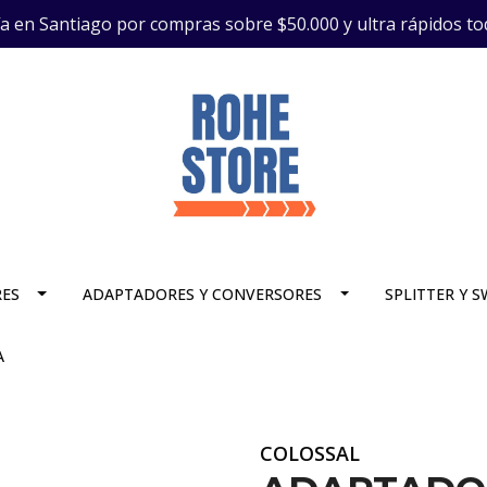
ía en Santiago por compras sobre $50.000 y ultra rápidos to
RES
ADAPTADORES Y CONVERSORES
SPLITTER Y 
A
COLOSSAL