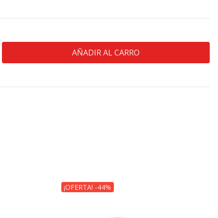
¡OFERTA! -44%