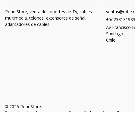
Rohe Store, venta de soportes de Tv, cables
ventas@rohe.c
multimedia, telones, extensores de señal,
+5623313198
adaptadores de cables.
Av Francisco B
Santiago
Chile
© 2026 RoheStore.
Todos los derechos reservados.
Desarrollado por Jumpseller
.