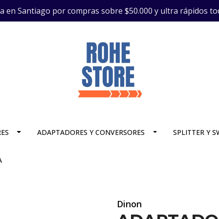
ía en Santiago por compras sobre $50.000 y ultra rápidos to
RES
ADAPTADORES Y CONVERSORES
SPLITTER Y 
A
Dinon