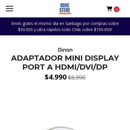
0
Envío gratis el mismo día en Santiago por compras sobre
$50.000 y ultra rápidos todo Chile sobre $100.000!
Dinon
ADAPTADOR MINI DISPLAY
PORT A HDMI/DVI/DP
$4.990
$8.990