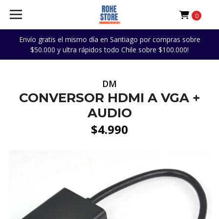
0
Envío gratis el mismo día en Santiago por compras sobre
$50.000 y ultra rápidos todo Chile sobre $100.000!
DM
CONVERSOR HDMI A VGA +
AUDIO
$4.990