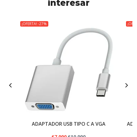
interesar
¡OFERTA! -27%
¡OFE
ADAPTADOR USB TIPO C A VGA
ADA