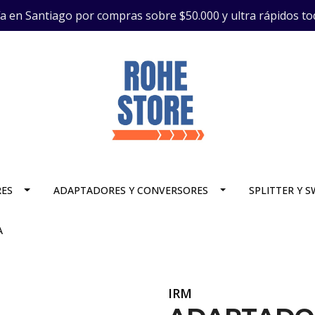
ía en Santiago por compras sobre $50.000 y ultra rápidos to
RES
ADAPTADORES Y CONVERSORES
SPLITTER Y 
A
IRM