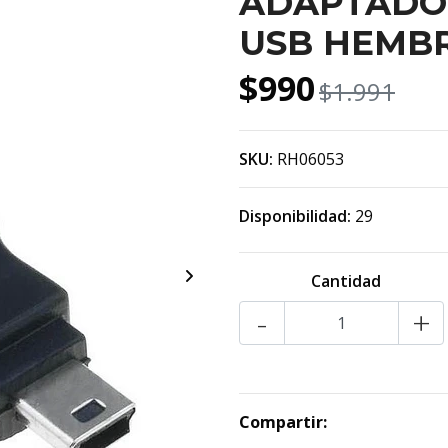
ADAPTADOR
USB HEMB
$990
$1.991
SKU:
RH06053
Disponibilidad:
29
Cantidad
-
+
Compartir: