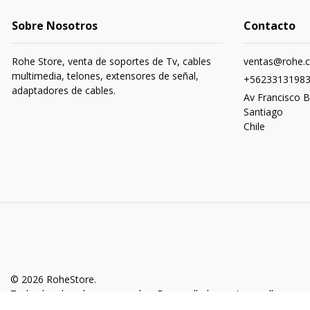
Sobre Nosotros
Contacto
Rohe Store, venta de soportes de Tv, cables
ventas@rohe.c
multimedia, telones, extensores de señal,
+5623313198
adaptadores de cables.
Av Francisco B
Santiago
Chile
© 2026 RoheStore.
Todos los derechos reservados.
Desarrollado por Jumpseller
.