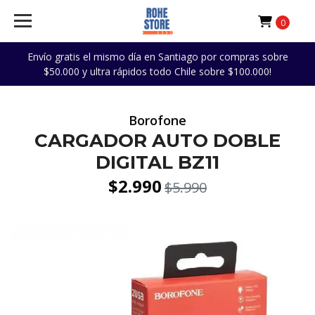
0
Envío gratis el mismo día en Santiago por compras sobre
$50.000 y ultra rápidos todo Chile sobre $100.000!
Borofone
CARGADOR AUTO DOBLE
DIGITAL BZ11
$2.990
$5.990