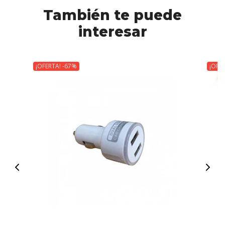
También te puede
interesar
¡OFERTA! -67%
¡OFE