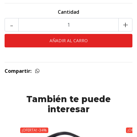
Cantidad
-
+
Compartir:
También te puede
interesar
¡OFERTA! -34%
¡OFE