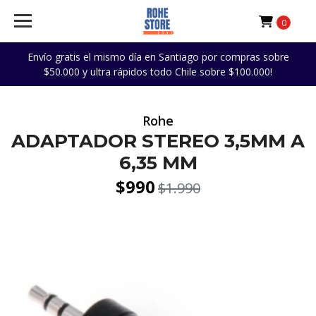
0
Envío gratis el mismo día en Santiago por compras sobre
$50.000 y ultra rápidos todo Chile sobre $100.000!
Rohe
ADAPTADOR STEREO 3,5MM A
6,35 MM
$990
$1.990