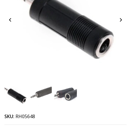
SKU:
RH05648