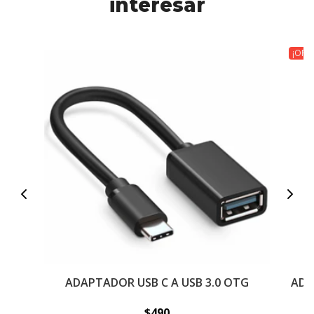
interesar
¡OFE
ADAPTADOR USB C A USB 3.0 OTG
ADA
$490