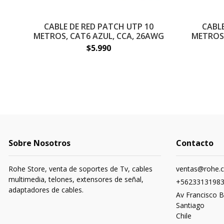
CABLE DE RED PATCH UTP 10
CABL
METROS, CAT6 AZUL, CCA, 26AWG
METROS,
$5.990
Sobre Nosotros
Contacto
Rohe Store, venta de soportes de Tv, cables
ventas@rohe.c
multimedia, telones, extensores de señal,
+5623313198
adaptadores de cables.
Av Francisco B
Santiago
Chile