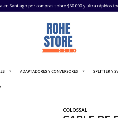
ía en Santiago por compras sobre $50.000 y ultra rápidos to
RES
ADAPTADORES Y CONVERSORES
SPLITTER Y 
A
COLOSSAL