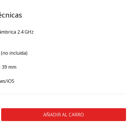
écnicas
ámbrica 2.4 GHz
 (no incluida)
× 39 mm
ows/iOS