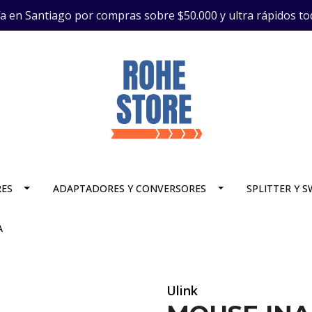
ía en Santiago por compras sobre $50.000 y ultra rápidos to
RES
ADAPTADORES Y CONVERSORES
SPLITTER Y 
A
Ulink