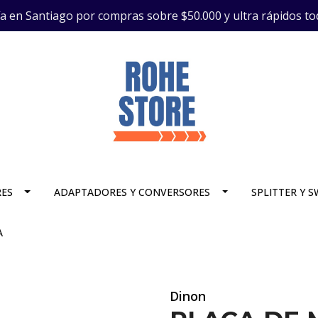
ía en Santiago por compras sobre $50.000 y ultra rápidos to
RES
ADAPTADORES Y CONVERSORES
SPLITTER Y 
A
Dinon