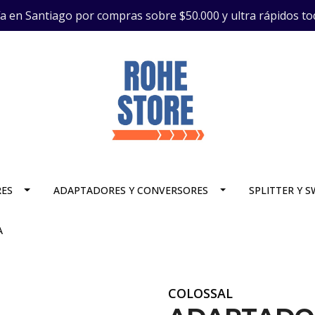
ía en Santiago por compras sobre $50.000 y ultra rápidos to
RES
ADAPTADORES Y CONVERSORES
SPLITTER Y 
A
COLOSSAL