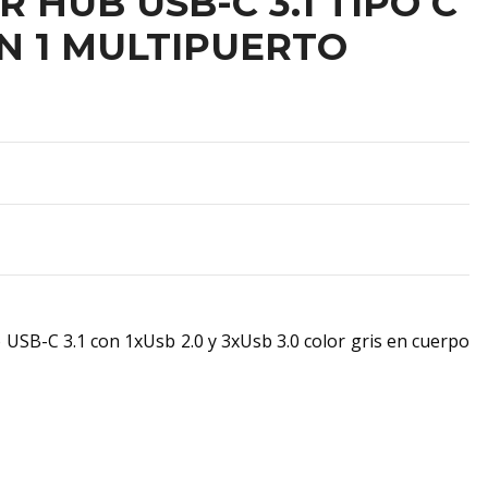
 HUB USB-C 3.1 TIPO C
EN 1 MULTIPUERTO
USB-C 3.1 con 1xUsb 2.0 y 3xUsb 3.0 color gris en cuerpo