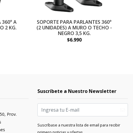
360° A
SOPORTE PARA PARLANTES 360°
O 2 KG.
(2 UNIDADES) A MURO O TECHO -
T
NEGRO 3,5 KG.
$6.990
Suscríbete a Nuestro Newsletter
50, Prov.
s
Suscríbase a nuestra lista de email para recibir
nes
primero noticias y ofertas.