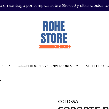
ía en Santiago por compras sobre $50.000 y ultra rápidos to
RES
ADAPTADORES Y CONVERSORES
SPLITTER Y 
A
COLOSSAL