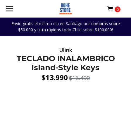
0
Envío gratis el mismo día en Santiago por compras sobre
$50.000 y ultra rápidos todo Chile sobre $100.000!
Ulink
TECLADO INALAMBRICO
Island-Style Keys
$13.990
$16.490